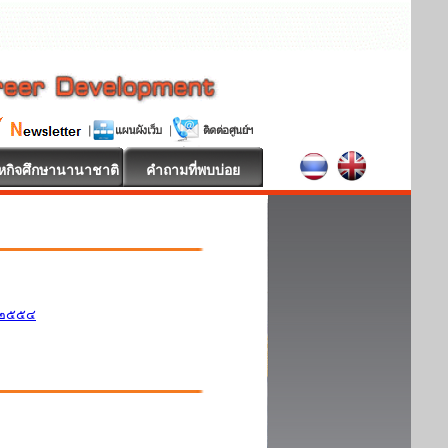
หกิจศึกษานานาชาติ
คำถามที่พบบ่อย
ศ.๒๕๕๔