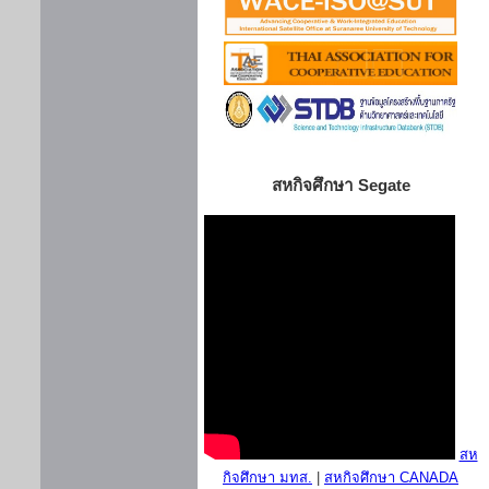
สหกิจศึกษา Segate
สห
กิจศึกษา มทส.
|
สหกิจศึกษา CANADA