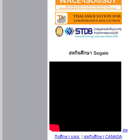
สหกิจศึกษา Segate
สห
กิจศึกษา มทส.
|
สหกิจศึกษา CANADA