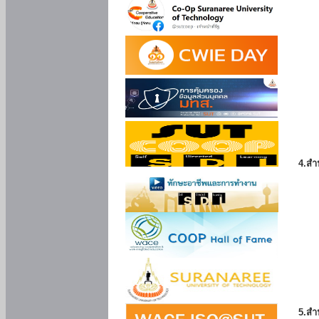
4.สำ
5.สำ