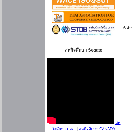
6.สำน
สหกิจศึกษา Segate
สห
กิจศึกษา มทส.
|
สหกิจศึกษา CANADA