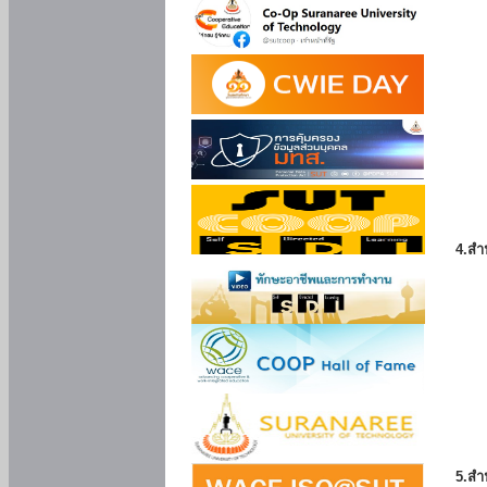
4.สำ
5.สำ