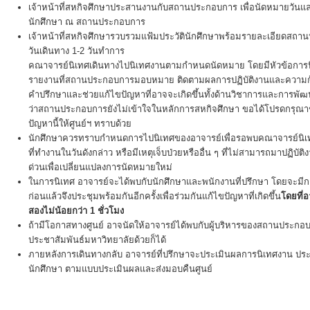
เจ้าหน้าที่สหกิจศึกษาประสานงานกับสถานประกอบการ เพื่อนัดหมายวันแล
นักศึกษา ณ สถานประกอบการ
เจ้าหน้าที่สหกิจศึกษารวบรวมแฟ้มประวัตินักศึกษาพร้อมรายละเอียดสถา
วันเดินทาง 1-2 วันทำการ
คณาจารย์นิเทศเดินทางไปนิเทศงานตามกำหนดนัดหมาย โดยมีหัวข้อการ
รายงานที่สถานประกอบการมอบหมาย ติดตามผลการปฏิบัติงานและความก้
คำปรึกษาและช่วยแก้ไขปัญหาที่อาจจะเกิดขึ้นทั้งด้านวิชาการและการพ
ว่าสถานประกอบการยังไม่เข้าใจในหลักการสหกิจศึกษา ขอได้โปรดกรุณา
ปัญหานี้ให้ศูนย์ฯ ทราบด้วย
นักศึกษาควรทราบกำหนดการไปนิเทศของอาจารย์เพื่อรอพบคณาจารย์นิเทศ
ที่ทำงานในวันดังกล่าว หรือมีเหตุเจ็บป่วยหรืออื่น ๆ ที่ไม่สามารถมาปฏิบัต
ด่วนเพื่อเปลี่ยนแปลงการนัดหมายใหม่
ในการนิเทศ อาจารย์จะได้พบกับนักศึกษาและพนักงานที่ปรึกษา โดยจะมีกา
ก่อนแล้วจึงประชุมพร้อมกันอีกครั้งเพื่อร่วมกันแก้ไขปัญหาที่เกิดขึ้น
โดยที่
สองไม่น้อยกว่า 1 ชั่วโมง
ถ้ามีโอกาสทางศูนย์ อาจนัดให้อาจารย์ได้พบกับผู้บริหารของสถานประกอบ
ประชาสัมพันธ์มหาวิทยาลัยด้วยก็ได้
ภายหลังการเดินทางกลับ อาจารย์ที่ปรึกษาจะประเมินผลการนิเทศงาน
นักศึกษา ตามแบบประเมินผลและส่งมอบคืนศูนย์