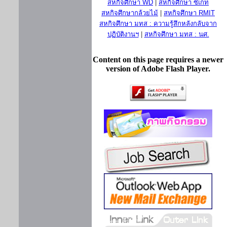
สหกิจศึกษา WD
|
สหกิจศึกษา ซีเกท
สหกิจศึกษากล้วยไม้
|
สหกิจศึกษา RMIT
สหกิจศึกษา มทส : ความรู้สึกหลังกลับจาก
ปฏิบัติงานฯ
|
สหกิจศึกษา มทส : นศ.
Content on this page requires a newer
version of Adobe Flash Player.