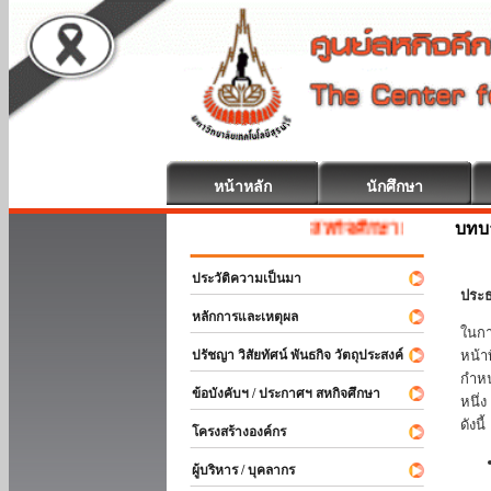
หน้าหลัก
นักศึกษา
บทบ
สหกิจศึกษา ยินดีต้อนรับ
ประวัติความเป็นมา
ประธ
หลักการและเหตุผล
ในกา
ปรัชญา วิสัยทัศน์ พันธกิจ วัตถุประสงค์
หน้า
กำหน
ข้อบังคับฯ / ประกาศฯ สหกิจศึกษา
หนึ่
ดังนี้
โครงสร้างองค์กร
ผู้บริหาร / บุคลากร