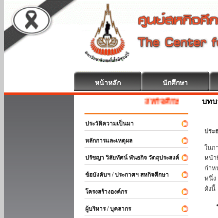
หน้าหลัก
นักศึกษา
บทบ
สหกิจศึกษา ยินดีต้อนรับ
ประวัติความเป็นมา
ประธ
หลักการและเหตุผล
ในกา
ปรัชญา วิสัยทัศน์ พันธกิจ วัตถุประสงค์
หน้า
กำหน
ข้อบังคับฯ / ประกาศฯ สหกิจศึกษา
หนึ่
ดังนี้
โครงสร้างองค์กร
ผู้บริหาร / บุคลากร