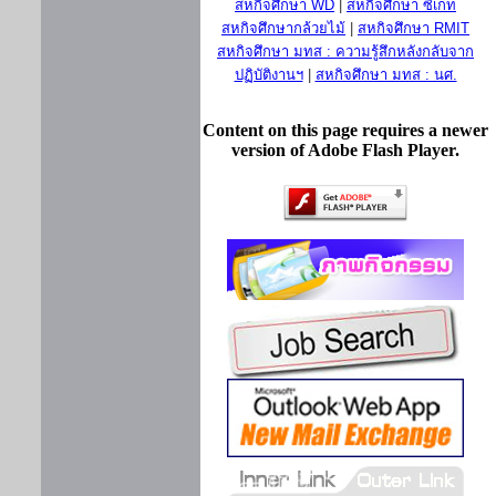
สหกิจศึกษา WD
|
สหกิจศึกษา ซีเกท
สหกิจศึกษากล้วยไม้
|
สหกิจศึกษา RMIT
สหกิจศึกษา มทส : ความรู้สึกหลังกลับจาก
ปฏิบัติงานฯ
|
สหกิจศึกษา มทส : นศ.
Content on this page requires a newer
version of Adobe Flash Player.