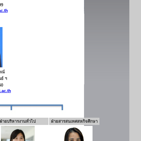
99
c.th
ษณ์
ย์ ฯ
50
.ac.th
ฝ่ายบริหารงานทั่วไป
ฝ่ายสารสนเทศสหกิจศึกษา