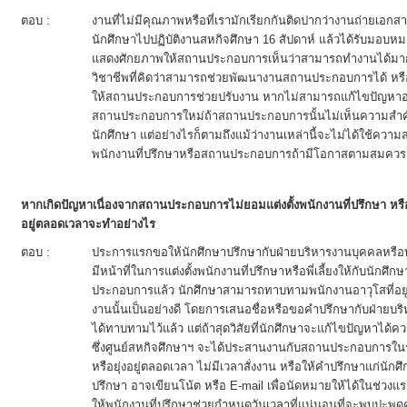
ตอบ :
งานที่ไม่มีคุณภาพหรือที่เรามักเรียกกันติดปากว่างานถ่ายเอก
นักศึกษาไปปฏิบัติงานสหกิจศึกษา 16 สัปดาห์ แล้วได้รับมอบห
แสดงศักยภาพให้สถานประกอบการเห็นว่าสามารถทำงานได้มากกว
วิชาชีพที่คิดว่าสามารถช่วยพัฒนางานสถานประกอบการได้ หรือ
ให้สถานประกอบการช่วยปรับงาน หากไม่สามารถแก้ไขปัญหาอะไ
สถานประกอบการใหม่ถ้าสถานประกอบการนั้นไม่เห็นความสำค
นักศึกษา แต่อย่างไรก็ตามถึงแม้ว่างานเหล่านี้จะไม่ได้ใช้ค
พนักงานที่ปรึกษาหรือสถานประกอบการถ้ามีโอกาสตามสมควร
หากเกิดปัญหาเนื่องจากสถานประกอบการไม่ยอมแต่งตั้งพนักงานที่ปรึกษา หรือแต่
อยู่ตลอดเวลาจะทำอย่างไร
ตอบ :
ประการแรกขอให้นักศึกษาปรึกษากับฝ่ายบริหารงานบุคคลหรื
มีหน้าที่ในการแต่งตั้งพนักงานที่ปรึกษาหรือพี่เลี้ยงให้กับนักศึ
ประกอบการแล้ว นักศึกษาสามารถทาบทามพนักงานอาวุโสที่อยู
งานนั้นเป็นอย่างดี โดยการเสนอชื่อหรือขอคำปรึกษากับฝ่ายบริหา
ได้ทาบทามไว้แล้ว แต่ถ้าสุดวิสัยที่นักศึกษาจะแก้ไขปัญหาได้ควร
ซึ่งศูนย์สหกิจศึกษาฯ จะได้ประสานงานกับสถานประกอบการในรา
หรือยุ่งอยู่ตลอดเวลา ไม่มีเวลาสั่งงาน หรือให้คำปรึกษาแก่นัก
ปรึกษา อาจเขียนโน้ต หรือ E-mail เพื่อนัดหมายให้ได้ในช่วงแ
ให้พนักงานที่ปรึกษาช่วยกำหนดวันเวลาที่แน่นอนที่จะพบปะพู