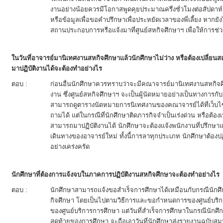
งานอย่างน้อยควรมีโอกาสพูดคุยประมาณครึ่งชั่วโมงต่อสัปดาห์
หรือข้อมูลเพื่อขอคำปรึกษาเพื่อประหยัดเวลาของพี่เลี้ยง หาก
สถานประกอบการหรือแจ้งมาที่ศูนย์สหกิจศึกษาฯ เพื่อให้การช่
ในวันที่อาจารย์มานิเทศงานสหกิจศึกษาแล้วนักศึกษาไม่ว่าง หรือต้องเปลี่ยนส
มาปฏิบัติงานได้จะต้องทำอย่างไร
ตอบ :
ก่อนอื่นนักศึกษาควรทราบว่าจะมีคณาจารย์มานิเทศงานสหกิจศ
งาน ซึ่งศูนย์สหกิจศึกษาฯ จะเป็นผู้นัดหมายอย่างเป็นทางการ
สามารถดูตารางนัดหมายการนิเทศงานของคณาจารย์ได้ที่เว็บไ
ถามได้ แต่ในกรณีที่นักศึกษาติดภารกิจจำเป็นเร่งด่วน หรือต้องเ
สามารถมาปฏิบัติงานได้ นักศึกษาจะต้องแจ้งพนักงานที่ปรึกษาแ
เดินทางของอาจารย์ใหม่ ทั้งนี้การลาทุกประเภท นักศึกษาต้
อย่างเคร่งครัด
นักศึกษาที่ต้องการแจ้งจบในภาคการปฏิบัติงานสหกิจศึกษาจะต้องทำอย่างไร
ตอบ :
นักศึกษาสามารถแจ้งขอสำเร็จการศึกษาได้เหมือนกับกรณีนักศึก
กิจศึกษา โดยเป็นไปตามวิธีการและขอกำหนดการของศูนย์บริกา
ของศูนย์บริการการศึกษา แต่วันที่สำเร็จการศึกษาในกรณีนัก
สุดท้ายของการศึกษา จะถือเอาวันที่นักศึกษาส่งรายงานฉบับสม