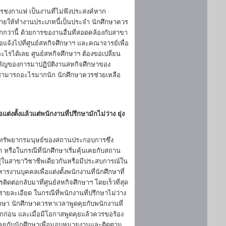
สารชงกาแฟ เป็นงานที่ไม่พึงประสงค์หาก
มายให้ทำงานประเภทนี้เป็นประจำ นักศึกษาควร
่านี้ ด้วยการของานอื่นที่สอดคล้องกับสาขา
แจ้งไปที่ศูนย์สหกิจศึกษาฯ และคณาจารย์เพื่อ
รได้เลย ศูนย์สหกิจศึกษาฯ ต้องขอเปลี่ยน
ัญของการมาปฏิบัติงานสหกิจศึกษาของ
วามสามารถอะไรมากนัก นักศึกษาควรช่วยเหลือ
งตั้งแล้วแต่พนักงานที่ปรึกษามักไม่ว่าง ยุ่ง
อทรัพยากรมนุษย์ของสถานประกอบการซึ่ง
กษา หรือในกรณีที่นักศึกษาเริ่มคุ้นเคยกับสถาน
่ในสาขาวิชาชีพเดียวกันหรือมีประสบการณ์ใน
รงานบุคคลเพื่อแต่งตั้งพนักงานที่นักศึกษาที่
ติดต่อกลับมาที่ศูนย์สหกิจศึกษาฯ โดยเร็วที่สุด
ยละเอียด ในกรณีที่พนักงานที่ปรึกษาไม่ว่าง
ศึกษา นักศึกษาควรหาเวลาพูดคุยกับพนักงานที่
รกก่อน และเมื่อมีโอกาสพูดคุยแล้วควรขอร้อง
ดคุยกับนักศึกษาเพื่อมอบหมายงานและติดตาม