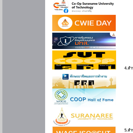
4.สำ
5.สำ