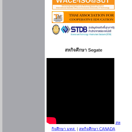
สหกิจศึกษา Segate
สห
กิจศึกษา มทส.
|
สหกิจศึกษา CANADA