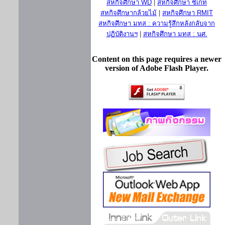
สหกิจศึกษา WD
|
สหกิจศึกษา ซีเกท
สหกิจศึกษากล้วยไม้
|
สหกิจศึกษา RMIT
สหกิจศึกษา มทส : ความรู้สึกหลังกลับจาก
ปฏิบัติงานฯ
|
สหกิจศึกษา มทส : นศ.
Content on this page requires a newer
version of Adobe Flash Player.