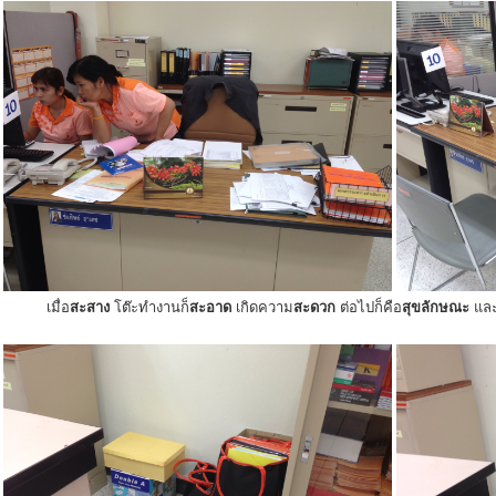
เมื่อ
สะสาง
โต๊ะทำงานก็
สะอาด
เกิดความ
สะดวก
ต่อไปก็คือ
สุขลักษณะ
แล