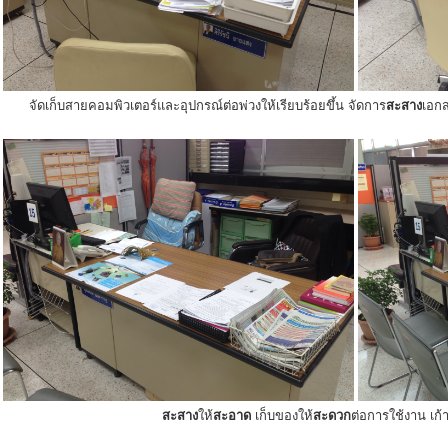
จัดเก็บสายคอมพิวเตอร์และอุปกรณ์ต่อพ่วงให้เรียบร้อยขึ้น จัดการ
สะสาง
เอกส
สะสาง
ให้
สะอาด
เก็บของให้
สะดวก
ต่อการใช้งาน เก้าอ