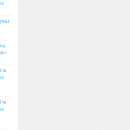
าร
ัญของ
เภอ
ราคา
่วย
อง
่วย
อง