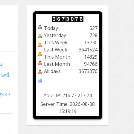
Today
527
Yesterday
728
This Week
13730
Last Week
3641524
This Month
14829
Last Month
94766
น
All days
3673076
าสที่
ัญของ
Your IP: 216.73.217.74
Server Time: 2026-08-08
15:19:19