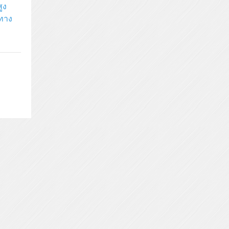
ูง
งทาง