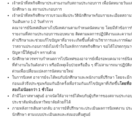
เจ้าหน้าที่สหกิจศึกษาประสานงานกับสถานประกอบการ เพื่อนัดหมายวันแล
นักศึกษา ณ สถานประกอบการ
เจ้าหน้าที่สหกิจศึกษารวบรวมแฟ้มประวัตินักศึกษาพร้อมรายละเอียดสถา
วันเดินทาง 1-2 วันทำการ
คณาจารย์นิเทศเดินทางไปนิเทศงานตามกำหนดนัดหมาย โดยมีหัวข้อการ
รายงานที่สถานประกอบการมอบหมาย ติดตามผลการปฏิบัติงานและความก้
คำปรึกษาและช่วยแก้ไขปัญหาที่อาจจะเกิดขึ้นทั้งด้านวิชาการและการพ
ว่าสถานประกอบการยังไม่เข้าใจในหลักการสหกิจศึกษา ขอได้โปรดกรุณา
ปัญหานี้ให้ศูนย์ฯ ทราบด้วย
นักศึกษาควรทราบกำหนดการไปนิเทศของอาจารย์เพื่อรอพบคณาจารย์นิเทศ
ที่ทำงานในวันดังกล่าว หรือมีเหตุเจ็บป่วยหรืออื่น ๆ ที่ไม่สามารถมาปฏิบัต
ด่วนเพื่อเปลี่ยนแปลงการนัดหมายใหม่
ในการนิเทศ อาจารย์จะได้พบกับนักศึกษาและพนักงานที่ปรึกษา โดยจะมีกา
ก่อนแล้วจึงประชุมพร้อมกันอีกครั้งเพื่อร่วมกันแก้ไขปัญหาที่เกิดขึ้น
โดยที่
สองไม่น้อยกว่า 1 ชั่วโมง
ถ้ามีโอกาสทางศูนย์ อาจนัดให้อาจารย์ได้พบกับผู้บริหารของสถานประกอบ
ประชาสัมพันธ์มหาวิทยาลัยด้วยก็ได้
ภายหลังการเดินทางกลับ อาจารย์ที่ปรึกษาจะประเมินผลการนิเทศงาน
นักศึกษา ตามแบบประเมินผลและส่งมอบคืนศูนย์