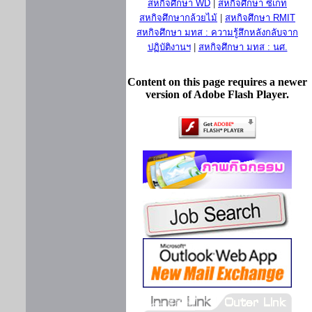
สหกิจศึกษา WD
|
สหกิจศึกษา ซีเกท
สหกิจศึกษากล้วยไม้
|
สหกิจศึกษา RMIT
สหกิจศึกษา มทส : ความรู้สึกหลังกลับจาก
ปฏิบัติงานฯ
|
สหกิจศึกษา มทส : นศ.
Content on this page requires a newer
version of Adobe Flash Player.