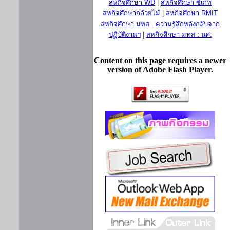
สหกิจศึกษา WD
|
สหกิจศึกษา ซีเกท
สหกิจศึกษากล้วยไม้
|
สหกิจศึกษา RMIT
สหกิจศึกษา มทส : ความรู้สึกหลังกลับจาก
ปฏิบัติงานฯ
|
สหกิจศึกษา มทส : นศ.
Content on this page requires a newer
version of Adobe Flash Player.