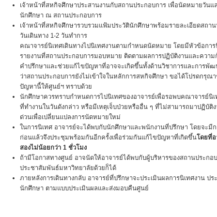
เจ้าหน้าที่สหกิจศึกษาประสานงานกับสถานประกอบการ เพื่อนัดหมายวันแล
นักศึกษา ณ สถานประกอบการ
เจ้าหน้าที่สหกิจศึกษารวบรวมแฟ้มประวัตินักศึกษาพร้อมรายละเอียดสถา
วันเดินทาง 1-2 วันทำการ
คณาจารย์นิเทศเดินทางไปนิเทศงานตามกำหนดนัดหมาย โดยมีหัวข้อการ
รายงานที่สถานประกอบการมอบหมาย ติดตามผลการปฏิบัติงานและความก้
คำปรึกษาและช่วยแก้ไขปัญหาที่อาจจะเกิดขึ้นทั้งด้านวิชาการและการพ
ว่าสถานประกอบการยังไม่เข้าใจในหลักการสหกิจศึกษา ขอได้โปรดกรุณา
ปัญหานี้ให้ศูนย์ฯ ทราบด้วย
นักศึกษาควรทราบกำหนดการไปนิเทศของอาจารย์เพื่อรอพบคณาจารย์นิเทศ
ที่ทำงานในวันดังกล่าว หรือมีเหตุเจ็บป่วยหรืออื่น ๆ ที่ไม่สามารถมาปฏิบัต
ด่วนเพื่อเปลี่ยนแปลงการนัดหมายใหม่
ในการนิเทศ อาจารย์จะได้พบกับนักศึกษาและพนักงานที่ปรึกษา โดยจะมีกา
ก่อนแล้วจึงประชุมพร้อมกันอีกครั้งเพื่อร่วมกันแก้ไขปัญหาที่เกิดขึ้น
โดยที่
สองไม่น้อยกว่า 1 ชั่วโมง
ถ้ามีโอกาสทางศูนย์ อาจนัดให้อาจารย์ได้พบกับผู้บริหารของสถานประกอบ
ประชาสัมพันธ์มหาวิทยาลัยด้วยก็ได้
ภายหลังการเดินทางกลับ อาจารย์ที่ปรึกษาจะประเมินผลการนิเทศงาน
นักศึกษา ตามแบบประเมินผลและส่งมอบคืนศูนย์