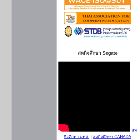
สหกิจศึกษา Segate
สห
กิจศึกษา มทส.
|
สหกิจศึกษา CANADA