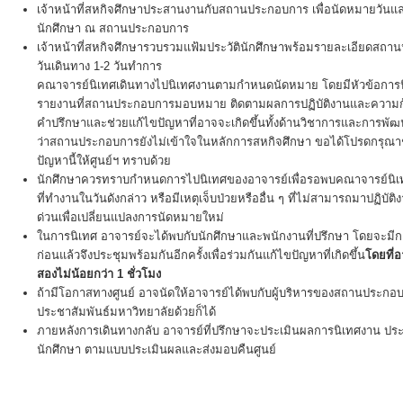
เจ้าหน้าที่สหกิจศึกษาประสานงานกับสถานประกอบการ เพื่อนัดหมายวันแล
นักศึกษา ณ สถานประกอบการ
เจ้าหน้าที่สหกิจศึกษารวบรวมแฟ้มประวัตินักศึกษาพร้อมรายละเอียดสถา
วันเดินทาง 1-2 วันทำการ
คณาจารย์นิเทศเดินทางไปนิเทศงานตามกำหนดนัดหมาย โดยมีหัวข้อการ
รายงานที่สถานประกอบการมอบหมาย ติดตามผลการปฏิบัติงานและความก้
คำปรึกษาและช่วยแก้ไขปัญหาที่อาจจะเกิดขึ้นทั้งด้านวิชาการและการพ
ว่าสถานประกอบการยังไม่เข้าใจในหลักการสหกิจศึกษา ขอได้โปรดกรุณา
ปัญหานี้ให้ศูนย์ฯ ทราบด้วย
นักศึกษาควรทราบกำหนดการไปนิเทศของอาจารย์เพื่อรอพบคณาจารย์นิเทศ
ที่ทำงานในวันดังกล่าว หรือมีเหตุเจ็บป่วยหรืออื่น ๆ ที่ไม่สามารถมาปฏิบัต
ด่วนเพื่อเปลี่ยนแปลงการนัดหมายใหม่
ในการนิเทศ อาจารย์จะได้พบกับนักศึกษาและพนักงานที่ปรึกษา โดยจะมีกา
ก่อนแล้วจึงประชุมพร้อมกันอีกครั้งเพื่อร่วมกันแก้ไขปัญหาที่เกิดขึ้น
โดยที่
สองไม่น้อยกว่า 1 ชั่วโมง
ถ้ามีโอกาสทางศูนย์ อาจนัดให้อาจารย์ได้พบกับผู้บริหารของสถานประกอบ
ประชาสัมพันธ์มหาวิทยาลัยด้วยก็ได้
ภายหลังการเดินทางกลับ อาจารย์ที่ปรึกษาจะประเมินผลการนิเทศงาน
นักศึกษา ตามแบบประเมินผลและส่งมอบคืนศูนย์