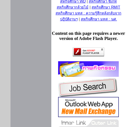
สหกิจศึกษา WD
|
สหกิจศึกษา ซีเกท
สหกิจศึกษากล้วยไม้
|
สหกิจศึกษา RMIT
สหกิจศึกษา มทส : ความรู้สึกหลังกลับจาก
ปฏิบัติงานฯ
|
สหกิจศึกษา มทส : นศ.
Content on this page requires a newer
version of Adobe Flash Player.