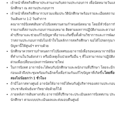
เจ้าหน้าที่สหกิจศึกษาประสานงานกับสถานประกอบการ เพื่อนัดหมายวันแล
นักศึกษา ณ สถานประกอบการ
เจ้าหน้าที่สหกิจศึกษารวบรวมแฟ้มประวัตินักศึกษาพร้อมรายละเอียดสถา
วันเดินทาง 1-2 วันทำการ
คณาจารย์นิเทศเดินทางไปนิเทศงานตามกำหนดนัดหมาย โดยมีหัวข้อการ
รายงานที่สถานประกอบการมอบหมาย ติดตามผลการปฏิบัติงานและความก้
คำปรึกษาและช่วยแก้ไขปัญหาที่อาจจะเกิดขึ้นทั้งด้านวิชาการและการพ
ว่าสถานประกอบการยังไม่เข้าใจในหลักการสหกิจศึกษา ขอได้โปรดกรุณา
ปัญหานี้ให้ศูนย์ฯ ทราบด้วย
นักศึกษาควรทราบกำหนดการไปนิเทศของอาจารย์เพื่อรอพบคณาจารย์นิเทศ
ที่ทำงานในวันดังกล่าว หรือมีเหตุเจ็บป่วยหรืออื่น ๆ ที่ไม่สามารถมาปฏิบัต
ด่วนเพื่อเปลี่ยนแปลงการนัดหมายใหม่
ในการนิเทศ อาจารย์จะได้พบกับนักศึกษาและพนักงานที่ปรึกษา โดยจะมีกา
ก่อนแล้วจึงประชุมพร้อมกันอีกครั้งเพื่อร่วมกันแก้ไขปัญหาที่เกิดขึ้น
โดยที่
สองไม่น้อยกว่า 1 ชั่วโมง
ถ้ามีโอกาสทางศูนย์ อาจนัดให้อาจารย์ได้พบกับผู้บริหารของสถานประกอบ
ประชาสัมพันธ์มหาวิทยาลัยด้วยก็ได้
ภายหลังการเดินทางกลับ อาจารย์ที่ปรึกษาจะประเมินผลการนิเทศงาน
นักศึกษา ตามแบบประเมินผลและส่งมอบคืนศูนย์