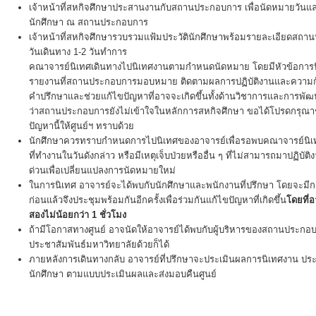
เจ้าหน้าที่สหกิจศึกษาประสานงานกับสถานประกอบการ เพื่อนัดหมายวันแล
นักศึกษา ณ สถานประกอบการ
เจ้าหน้าที่สหกิจศึกษารวบรวมแฟ้มประวัตินักศึกษาพร้อมรายละเอียดสถา
วันเดินทาง 1-2 วันทำการ
คณาจารย์นิเทศเดินทางไปนิเทศงานตามกำหนดนัดหมาย โดยมีหัวข้อการ
รายงานที่สถานประกอบการมอบหมาย ติดตามผลการปฏิบัติงานและความก้
คำปรึกษาและช่วยแก้ไขปัญหาที่อาจจะเกิดขึ้นทั้งด้านวิชาการและการพ
ว่าสถานประกอบการยังไม่เข้าใจในหลักการสหกิจศึกษา ขอได้โปรดกรุณา
ปัญหานี้ให้ศูนย์ฯ ทราบด้วย
นักศึกษาควรทราบกำหนดการไปนิเทศของอาจารย์เพื่อรอพบคณาจารย์นิเทศ
ที่ทำงานในวันดังกล่าว หรือมีเหตุเจ็บป่วยหรืออื่น ๆ ที่ไม่สามารถมาปฏิบัต
ด่วนเพื่อเปลี่ยนแปลงการนัดหมายใหม่
ในการนิเทศ อาจารย์จะได้พบกับนักศึกษาและพนักงานที่ปรึกษา โดยจะมีกา
ก่อนแล้วจึงประชุมพร้อมกันอีกครั้งเพื่อร่วมกันแก้ไขปัญหาที่เกิดขึ้น
โดยที่
สองไม่น้อยกว่า 1 ชั่วโมง
ถ้ามีโอกาสทางศูนย์ อาจนัดให้อาจารย์ได้พบกับผู้บริหารของสถานประกอบ
ประชาสัมพันธ์มหาวิทยาลัยด้วยก็ได้
ภายหลังการเดินทางกลับ อาจารย์ที่ปรึกษาจะประเมินผลการนิเทศงาน
นักศึกษา ตามแบบประเมินผลและส่งมอบคืนศูนย์