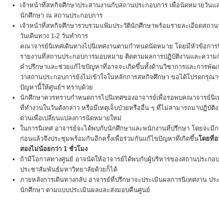
เจ้าหน้าที่สหกิจศึกษาประสานงานกับสถานประกอบการ เพื่อนัดหมายวันแล
นักศึกษา ณ สถานประกอบการ
เจ้าหน้าที่สหกิจศึกษารวบรวมแฟ้มประวัตินักศึกษาพร้อมรายละเอียดสถา
วันเดินทาง 1-2 วันทำการ
คณาจารย์นิเทศเดินทางไปนิเทศงานตามกำหนดนัดหมาย โดยมีหัวข้อการ
รายงานที่สถานประกอบการมอบหมาย ติดตามผลการปฏิบัติงานและความก้
คำปรึกษาและช่วยแก้ไขปัญหาที่อาจจะเกิดขึ้นทั้งด้านวิชาการและการพ
ว่าสถานประกอบการยังไม่เข้าใจในหลักการสหกิจศึกษา ขอได้โปรดกรุณา
ปัญหานี้ให้ศูนย์ฯ ทราบด้วย
นักศึกษาควรทราบกำหนดการไปนิเทศของอาจารย์เพื่อรอพบคณาจารย์นิเทศ
ที่ทำงานในวันดังกล่าว หรือมีเหตุเจ็บป่วยหรืออื่น ๆ ที่ไม่สามารถมาปฏิบัต
ด่วนเพื่อเปลี่ยนแปลงการนัดหมายใหม่
ในการนิเทศ อาจารย์จะได้พบกับนักศึกษาและพนักงานที่ปรึกษา โดยจะมีกา
ก่อนแล้วจึงประชุมพร้อมกันอีกครั้งเพื่อร่วมกันแก้ไขปัญหาที่เกิดขึ้น
โดยที่
สองไม่น้อยกว่า 1 ชั่วโมง
ถ้ามีโอกาสทางศูนย์ อาจนัดให้อาจารย์ได้พบกับผู้บริหารของสถานประกอบ
ประชาสัมพันธ์มหาวิทยาลัยด้วยก็ได้
ภายหลังการเดินทางกลับ อาจารย์ที่ปรึกษาจะประเมินผลการนิเทศงาน
นักศึกษา ตามแบบประเมินผลและส่งมอบคืนศูนย์