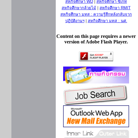
สหกิจศึกษา WD
|
สหกิจศึกษา ซีเกท
สหกิจศึกษากล้วยไม้
|
สหกิจศึกษา RMIT
สหกิจศึกษา มทส : ความรู้สึกหลังกลับจาก
ปฏิบัติงานฯ
|
สหกิจศึกษา มทส : นศ.
Content on this page requires a newer
version of Adobe Flash Player.