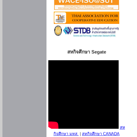
สหกิจศึกษา Segate
สห
กิจศึกษา มทส.
|
สหกิจศึกษา CANADA