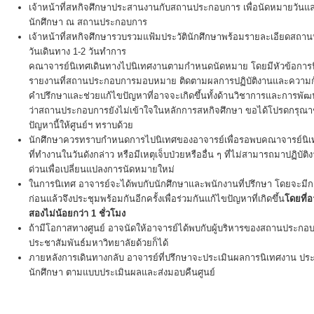
เจ้าหน้าที่สหกิจศึกษาประสานงานกับสถานประกอบการ เพื่อนัดหมายวันแล
นักศึกษา ณ สถานประกอบการ
เจ้าหน้าที่สหกิจศึกษารวบรวมแฟ้มประวัตินักศึกษาพร้อมรายละเอียดสถา
วันเดินทาง 1-2 วันทำการ
คณาจารย์นิเทศเดินทางไปนิเทศงานตามกำหนดนัดหมาย โดยมีหัวข้อการ
รายงานที่สถานประกอบการมอบหมาย ติดตามผลการปฏิบัติงานและความก้
คำปรึกษาและช่วยแก้ไขปัญหาที่อาจจะเกิดขึ้นทั้งด้านวิชาการและการพ
ว่าสถานประกอบการยังไม่เข้าใจในหลักการสหกิจศึกษา ขอได้โปรดกรุณา
ปัญหานี้ให้ศูนย์ฯ ทราบด้วย
นักศึกษาควรทราบกำหนดการไปนิเทศของอาจารย์เพื่อรอพบคณาจารย์นิเทศ
ที่ทำงานในวันดังกล่าว หรือมีเหตุเจ็บป่วยหรืออื่น ๆ ที่ไม่สามารถมาปฏิบัต
ด่วนเพื่อเปลี่ยนแปลงการนัดหมายใหม่
ในการนิเทศ อาจารย์จะได้พบกับนักศึกษาและพนักงานที่ปรึกษา โดยจะมีกา
ก่อนแล้วจึงประชุมพร้อมกันอีกครั้งเพื่อร่วมกันแก้ไขปัญหาที่เกิดขึ้น
โดยที่
สองไม่น้อยกว่า 1 ชั่วโมง
ถ้ามีโอกาสทางศูนย์ อาจนัดให้อาจารย์ได้พบกับผู้บริหารของสถานประกอบ
ประชาสัมพันธ์มหาวิทยาลัยด้วยก็ได้
ภายหลังการเดินทางกลับ อาจารย์ที่ปรึกษาจะประเมินผลการนิเทศงาน
นักศึกษา ตามแบบประเมินผลและส่งมอบคืนศูนย์