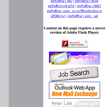
สหกิจศึกษา WD
|
สหกิจศึกษา ซีเกท
สหกิจศึกษากล้วยไม้
|
สหกิจศึกษา RMIT
สหกิจศึกษา มทส : ความรู้สึกหลังกลับจาก
ปฏิบัติงานฯ
|
สหกิจศึกษา มทส : นศ.
Content on this page requires a newer
version of Adobe Flash Player.