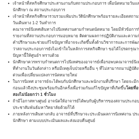
เจ้าหน้าที่สหกิจศึกษาประสานงานกับสถานประกอบการ เพื่อนัดหมายวันแล
นักศึกษา ณ สถานประกอบการ
เจ้าหน้าที่สหกิจศึกษารวบรวมแฟ้มประวัตินักศึกษาพร้อมรายละเอียดสถา
วันเดินทาง 1-2 วันทำการ
คณาจารย์นิเทศเดินทางไปนิเทศงานตามกำหนดนัดหมาย โดยมีหัวข้อการ
รายงานที่สถานประกอบการมอบหมาย ติดตามผลการปฏิบัติงานและความก้
คำปรึกษาและช่วยแก้ไขปัญหาที่อาจจะเกิดขึ้นทั้งด้านวิชาการและการพ
ว่าสถานประกอบการยังไม่เข้าใจในหลักการสหกิจศึกษา ขอได้โปรดกรุณา
ปัญหานี้ให้ศูนย์ฯ ทราบด้วย
นักศึกษาควรทราบกำหนดการไปนิเทศของอาจารย์เพื่อรอพบคณาจารย์นิเทศ
ที่ทำงานในวันดังกล่าว หรือมีเหตุเจ็บป่วยหรืออื่น ๆ ที่ไม่สามารถมาปฏิบัต
ด่วนเพื่อเปลี่ยนแปลงการนัดหมายใหม่
ในการนิเทศ อาจารย์จะได้พบกับนักศึกษาและพนักงานที่ปรึกษา โดยจะมีกา
ก่อนแล้วจึงประชุมพร้อมกันอีกครั้งเพื่อร่วมกันแก้ไขปัญหาที่เกิดขึ้น
โดยที่
สองไม่น้อยกว่า 1 ชั่วโมง
ถ้ามีโอกาสทางศูนย์ อาจนัดให้อาจารย์ได้พบกับผู้บริหารของสถานประกอบ
ประชาสัมพันธ์มหาวิทยาลัยด้วยก็ได้
ภายหลังการเดินทางกลับ อาจารย์ที่ปรึกษาจะประเมินผลการนิเทศงาน
นักศึกษา ตามแบบประเมินผลและส่งมอบคืนศูนย์