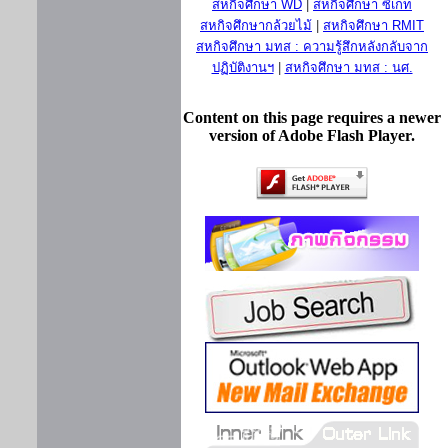
สหกิจศึกษา WD
|
สหกิจศึกษา ซีเกท
สหกิจศึกษากล้วยไม้
|
สหกิจศึกษา RMIT
สหกิจศึกษา มทส : ความรู้สึกหลังกลับจาก
ปฏิบัติงานฯ
|
สหกิจศึกษา มทส : นศ.
Content on this page requires a newer
version of Adobe Flash Player.