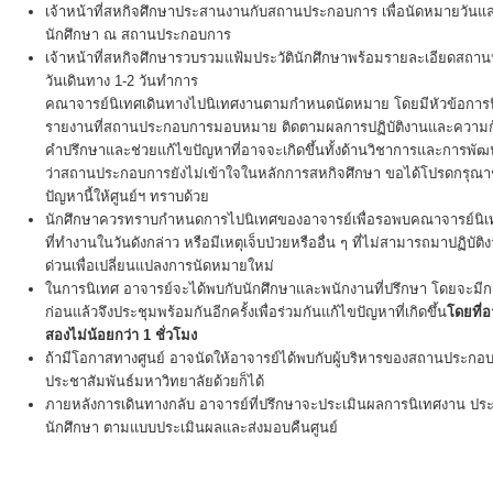
เจ้าหน้าที่สหกิจศึกษาประสานงานกับสถานประกอบการ เพื่อนัดหมายวันแล
นักศึกษา ณ สถานประกอบการ
เจ้าหน้าที่สหกิจศึกษารวบรวมแฟ้มประวัตินักศึกษาพร้อมรายละเอียดสถา
วันเดินทาง 1-2 วันทำการ
คณาจารย์นิเทศเดินทางไปนิเทศงานตามกำหนดนัดหมาย โดยมีหัวข้อการ
รายงานที่สถานประกอบการมอบหมาย ติดตามผลการปฏิบัติงานและความก้
คำปรึกษาและช่วยแก้ไขปัญหาที่อาจจะเกิดขึ้นทั้งด้านวิชาการและการพ
ว่าสถานประกอบการยังไม่เข้าใจในหลักการสหกิจศึกษา ขอได้โปรดกรุณา
ปัญหานี้ให้ศูนย์ฯ ทราบด้วย
นักศึกษาควรทราบกำหนดการไปนิเทศของอาจารย์เพื่อรอพบคณาจารย์นิเทศ
ที่ทำงานในวันดังกล่าว หรือมีเหตุเจ็บป่วยหรืออื่น ๆ ที่ไม่สามารถมาปฏิบัต
ด่วนเพื่อเปลี่ยนแปลงการนัดหมายใหม่
ในการนิเทศ อาจารย์จะได้พบกับนักศึกษาและพนักงานที่ปรึกษา โดยจะมีกา
ก่อนแล้วจึงประชุมพร้อมกันอีกครั้งเพื่อร่วมกันแก้ไขปัญหาที่เกิดขึ้น
โดยที่
สองไม่น้อยกว่า 1 ชั่วโมง
ถ้ามีโอกาสทางศูนย์ อาจนัดให้อาจารย์ได้พบกับผู้บริหารของสถานประกอบ
ประชาสัมพันธ์มหาวิทยาลัยด้วยก็ได้
ภายหลังการเดินทางกลับ อาจารย์ที่ปรึกษาจะประเมินผลการนิเทศงาน
นักศึกษา ตามแบบประเมินผลและส่งมอบคืนศูนย์