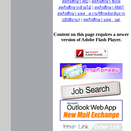
สหกิจศึกษา WD
|
สหกิจศึกษา ซีเกท
สหกิจศึกษากล้วยไม้
|
สหกิจศึกษา RMIT
สหกิจศึกษา มทส : ความรู้สึกหลังกลับจาก
ปฏิบัติงานฯ
|
สหกิจศึกษา มทส : นศ.
Content on this page requires a newer
version of Adobe Flash Player.