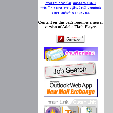
สหกิจศึกษากล้วยไม้
|
สหกิจศึกษา RMIT
สหกิจศึกษา มทส : ความรู้สึกหลังกลับจากปฏิบัติ
งานฯ
|
สหกิจศึกษา มทส : นศ.
Content on this page requires a newer
version of Adobe Flash Player.