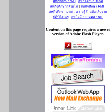
สหกิจศึกษา WD
|
สหกิจศึกษา ซีเกท
สหกิจศึกษากล้วยไม้
|
สหกิจศึกษา RMIT
สหกิจศึกษา มทส : ความรู้สึกหลังกลับจาก
ปฏิบัติงานฯ
|
สหกิจศึกษา มทส : นศ.
Content on this page requires a newer
version of Adobe Flash Player.