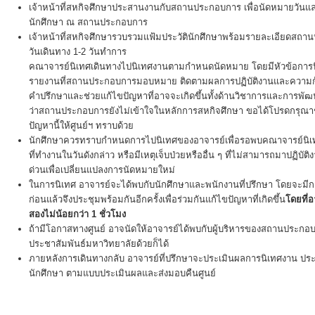
เจ้าหน้าที่สหกิจศึกษาประสานงานกับสถานประกอบการ เพื่อนัดหมายวันแล
นักศึกษา ณ สถานประกอบการ
เจ้าหน้าที่สหกิจศึกษารวบรวมแฟ้มประวัตินักศึกษาพร้อมรายละเอียดสถา
วันเดินทาง 1-2 วันทำการ
คณาจารย์นิเทศเดินทางไปนิเทศงานตามกำหนดนัดหมาย โดยมีหัวข้อการ
รายงานที่สถานประกอบการมอบหมาย ติดตามผลการปฏิบัติงานและความก้
คำปรึกษาและช่วยแก้ไขปัญหาที่อาจจะเกิดขึ้นทั้งด้านวิชาการและการพ
ว่าสถานประกอบการยังไม่เข้าใจในหลักการสหกิจศึกษา ขอได้โปรดกรุณา
ปัญหานี้ให้ศูนย์ฯ ทราบด้วย
นักศึกษาควรทราบกำหนดการไปนิเทศของอาจารย์เพื่อรอพบคณาจารย์นิเทศ
ที่ทำงานในวันดังกล่าว หรือมีเหตุเจ็บป่วยหรืออื่น ๆ ที่ไม่สามารถมาปฏิบัต
ด่วนเพื่อเปลี่ยนแปลงการนัดหมายใหม่
ในการนิเทศ อาจารย์จะได้พบกับนักศึกษาและพนักงานที่ปรึกษา โดยจะมีกา
ก่อนแล้วจึงประชุมพร้อมกันอีกครั้งเพื่อร่วมกันแก้ไขปัญหาที่เกิดขึ้น
โดยที่
สองไม่น้อยกว่า 1 ชั่วโมง
ถ้ามีโอกาสทางศูนย์ อาจนัดให้อาจารย์ได้พบกับผู้บริหารของสถานประกอบ
ประชาสัมพันธ์มหาวิทยาลัยด้วยก็ได้
ภายหลังการเดินทางกลับ อาจารย์ที่ปรึกษาจะประเมินผลการนิเทศงาน
นักศึกษา ตามแบบประเมินผลและส่งมอบคืนศูนย์