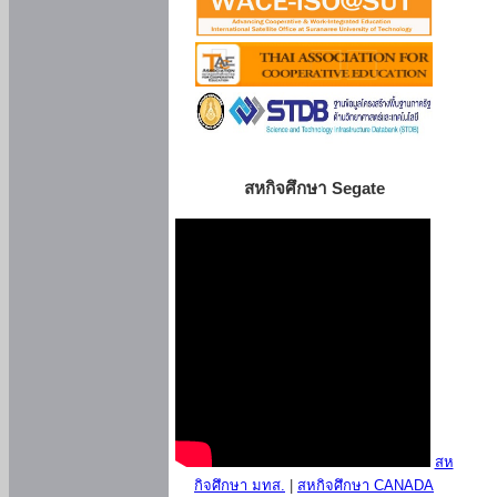
สหกิจศึกษา Segate
สห
กิจศึกษา มทส.
|
สหกิจศึกษา CANADA