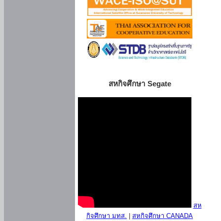
สหกิจศึกษา Segate
สห
กิจศึกษา มทส.
|
สหกิจศึกษา CANADA