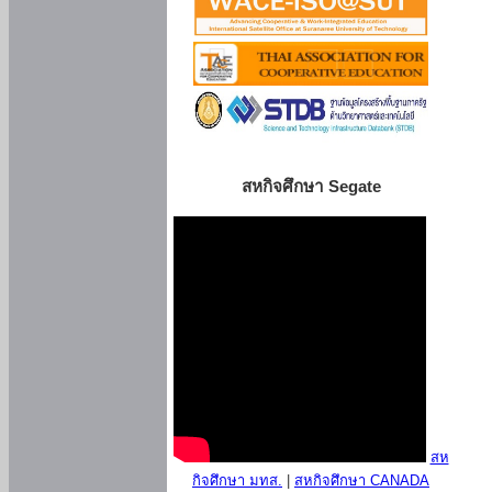
สหกิจศึกษา Segate
สห
กิจศึกษา มทส.
|
สหกิจศึกษา CANADA