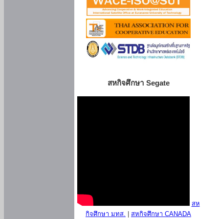
สหกิจศึกษา Segate
สห
กิจศึกษา มทส.
|
สหกิจศึกษา CANADA