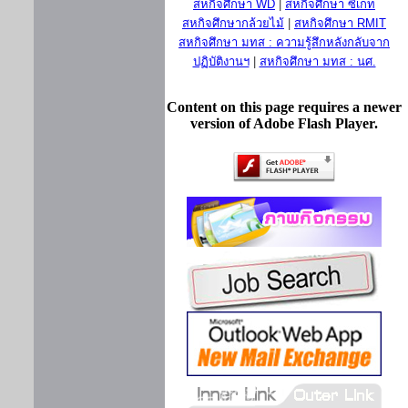
สหกิจศึกษา WD
|
สหกิจศึกษา ซีเกท
สหกิจศึกษากล้วยไม้
|
สหกิจศึกษา RMIT
สหกิจศึกษา มทส : ความรู้สึกหลังกลับจาก
ปฏิบัติงานฯ
|
สหกิจศึกษา มทส : นศ.
Content on this page requires a newer
version of Adobe Flash Player.