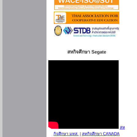
สหกิจศึกษา Segate
สห
กิจศึกษา มทส.
|
สหกิจศึกษา CANADA