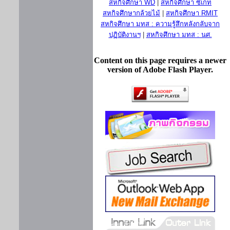
สหกิจศึกษา WD
|
สหกิจศึกษา ซีเกท
สหกิจศึกษากล้วยไม้
|
สหกิจศึกษา RMIT
สหกิจศึกษา มทส : ความรู้สึกหลังกลับจาก
ปฏิบัติงานฯ
|
สหกิจศึกษา มทส : นศ.
Content on this page requires a newer
version of Adobe Flash Player.