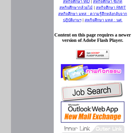
สหกิจศึกษา WD
|
สหกิจศึกษา ซีเกท
สหกิจศึกษากล้วยไม้
|
สหกิจศึกษา RMIT
สหกิจศึกษา มทส : ความรู้สึกหลังกลับจาก
ปฏิบัติงานฯ
|
สหกิจศึกษา มทส : นศ.
Content on this page requires a newer
version of Adobe Flash Player.