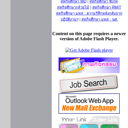
สหกิจศึกษา WD
|
สหกิจศึกษา ซีเกท
สหกิจศึกษากล้วยไม้
|
สหกิจศึกษา RMIT
สหกิจศึกษา มทส : ความรู้สึกหลังกลับจาก
ปฏิบัติงานฯ
|
สหกิจศึกษา มทส : นศ.
Content on this page requires a newer
version of Adobe Flash Player.