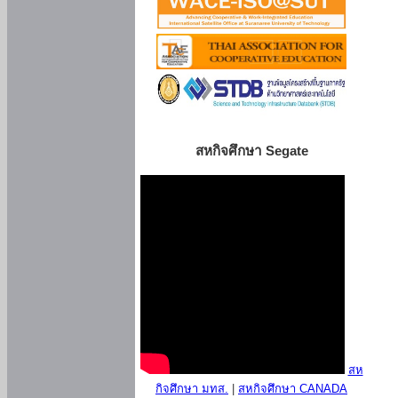
สหกิจศึกษา Segate
สห
กิจศึกษา มทส.
|
สหกิจศึกษา CANADA