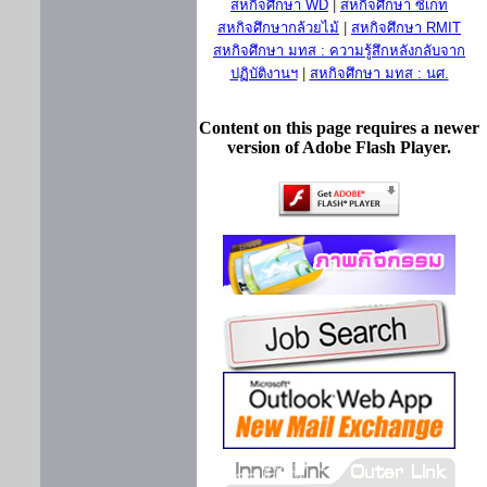
สหกิจศึกษา WD
|
สหกิจศึกษา ซีเกท
สหกิจศึกษากล้วยไม้
|
สหกิจศึกษา RMIT
สหกิจศึกษา มทส : ความรู้สึกหลังกลับจาก
ปฏิบัติงานฯ
|
สหกิจศึกษา มทส : นศ.
Content on this page requires a newer
version of Adobe Flash Player.