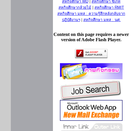
สหกิจศึกษา WD
|
สหกิจศึกษา ซีเกท
สหกิจศึกษากล้วยไม้
|
สหกิจศึกษา RMIT
สหกิจศึกษา มทส : ความรู้สึกหลังกลับจาก
ปฏิบัติงานฯ
|
สหกิจศึกษา มทส : นศ.
Content on this page requires a newer
version of Adobe Flash Player.