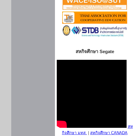
สหกิจศึกษา Segate
สห
กิจศึกษา มทส.
|
สหกิจศึกษา CANADA