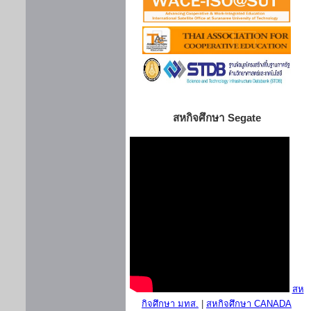
สหกิจศึกษา Segate
สห
กิจศึกษา มทส.
|
สหกิจศึกษา CANADA