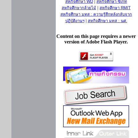
สหกิจศึกษา WD
|
สหกิจศึกษา ซีเกท
สหกิจศึกษากล้วยไม้
|
สหกิจศึกษา RMIT
สหกิจศึกษา มทส : ความรู้สึกหลังกลับจาก
ปฏิบัติงานฯ
|
สหกิจศึกษา มทส : นศ.
Content on this page requires a newer
version of Adobe Flash Player.