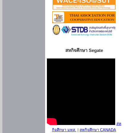
สหกิจศึกษา Segate
สห
กิจศึกษา มทส.
|
สหกิจศึกษา CANADA