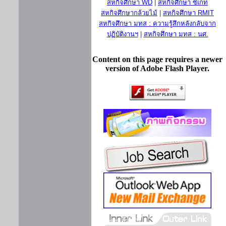
สหกิจศึกษา WD
|
สหกิจศึกษา ซีเกท
สหกิจศึกษากล้วยไม้
|
สหกิจศึกษา RMIT
สหกิจศึกษา มทส : ความรู้สึกหลังกลับจาก
ปฏิบัติงานฯ
|
สหกิจศึกษา มทส : นศ.
Content on this page requires a newer
version of Adobe Flash Player.