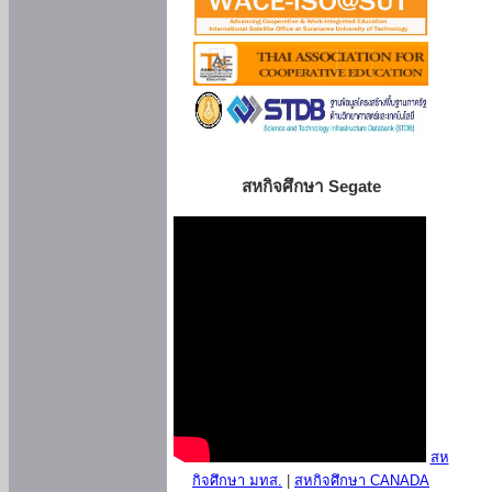
สหกิจศึกษา Segate
สห
กิจศึกษา มทส.
|
สหกิจศึกษา CANADA