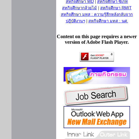
สหกิจศึกษา WD
|
สหกิจศึกษา ซีเกท
สหกิจศึกษากล้วยไม้
|
สหกิจศึกษา RMIT
สหกิจศึกษา มทส : ความรู้สึกหลังกลับจาก
ปฏิบัติงานฯ
|
สหกิจศึกษา มทส : นศ.
Content on this page requires a newer
version of Adobe Flash Player.