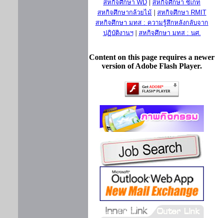
สหกิจศึกษา WD
|
สหกิจศึกษา ซีเกท
สหกิจศึกษากล้วยไม้
|
สหกิจศึกษา RMIT
สหกิจศึกษา มทส : ความรู้สึกหลังกลับจาก
ปฏิบัติงานฯ
|
สหกิจศึกษา มทส : นศ.
Content on this page requires a newer
version of Adobe Flash Player.