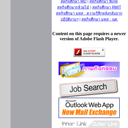
สหกิจศึกษา WD
|
สหกิจศึกษา ซีเกท
สหกิจศึกษากล้วยไม้
|
สหกิจศึกษา RMIT
สหกิจศึกษา มทส : ความรู้สึกหลังกลับจาก
ปฏิบัติงานฯ
|
สหกิจศึกษา มทส : นศ.
Content on this page requires a newer
version of Adobe Flash Player.