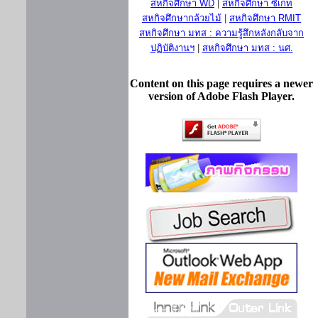
สหกิจศึกษา WD
|
สหกิจศึกษา ซีเกท
สหกิจศึกษากล้วยไม้
|
สหกิจศึกษา RMIT
สหกิจศึกษา มทส : ความรู้สึกหลังกลับจาก
ปฏิบัติงานฯ
|
สหกิจศึกษา มทส : นศ.
Content on this page requires a newer
version of Adobe Flash Player.