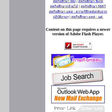
สหกิจศึกษา WD
|
สหกิจศึกษา ซีเกท
สหกิจศึกษากล้วยไม้
|
สหกิจศึกษา RMIT
สหกิจศึกษา มทส : ความรู้สึกหลังกลับจาก
ปฏิบัติงานฯ
|
สหกิจศึกษา มทส : นศ.
Content on this page requires a newer
version of Adobe Flash Player.