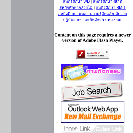
สหกิจศึกษา WD
|
สหกิจศึกษา ซีเกท
สหกิจศึกษากล้วยไม้
|
สหกิจศึกษา RMIT
สหกิจศึกษา มทส : ความรู้สึกหลังกลับจาก
ปฏิบัติงานฯ
|
สหกิจศึกษา มทส : นศ.
Content on this page requires a newer
version of Adobe Flash Player.