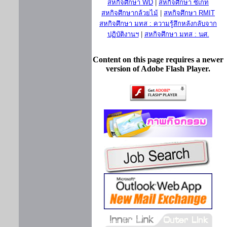
สหกิจศึกษา WD
|
สหกิจศึกษา ซีเกท
สหกิจศึกษากล้วยไม้
|
สหกิจศึกษา RMIT
สหกิจศึกษา มทส : ความรู้สึกหลังกลับจาก
ปฏิบัติงานฯ
|
สหกิจศึกษา มทส : นศ.
Content on this page requires a newer
version of Adobe Flash Player.